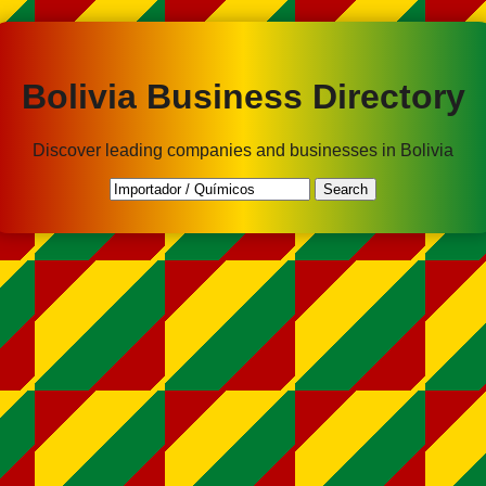
Bolivia Business Directory
Discover leading companies and businesses in Bolivia
Search