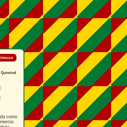
uímicos
l Quimind
:
:
ada como
omercio
olivia