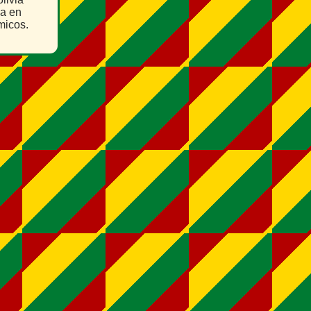
da en
micos.