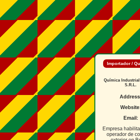
Importador / Q
Química Industria
S.R.L.
Address
Website
Email:
Empresa habilit
operador de c
exterior en B