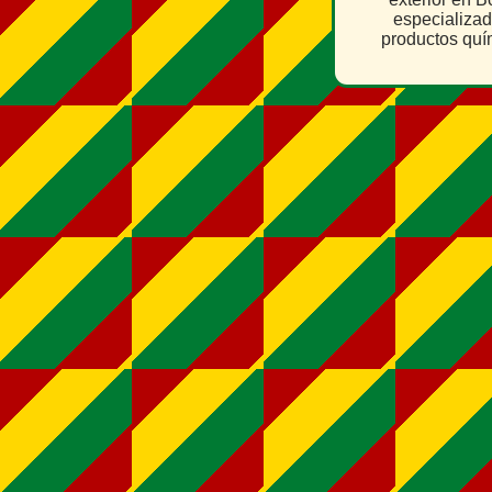
especializa
productos quí