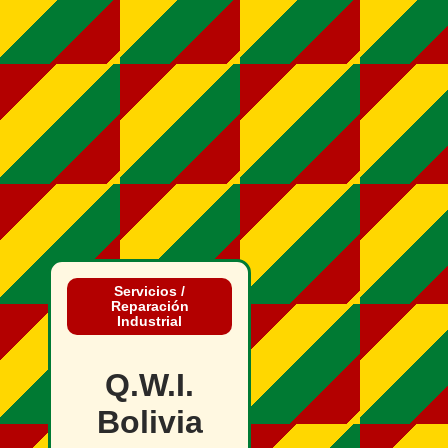
Servicios /
Reparación
Industrial
Q.W.I.
Bolivia