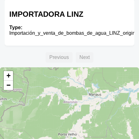
IMPORTADORA LINZ
Type:
Importación_y_venta_de_bombas_de_agua_LINZ_original
Previous
Next
+
−