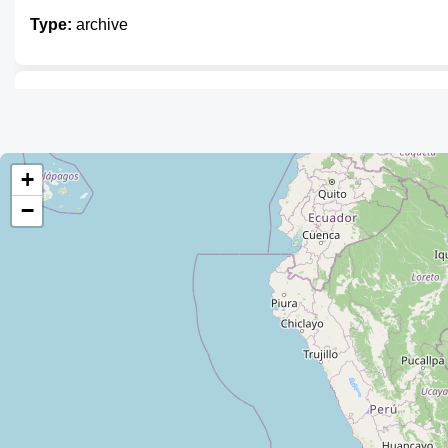
Type:
archive
DGAC Archivo Histórico
Type:
archive
+
−
Archivo Histórico Municipal José M
Type:
archive
Archivo Fonográfico
Type:
archive