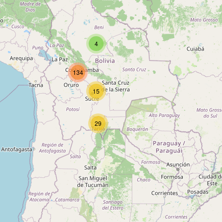
Type:
university
4
Universidad San Francisco de
Asís
134
Type:
university
15
29
Universidad Andina Simón
Bolívar
Type:
university
Facultad de Ingeniería